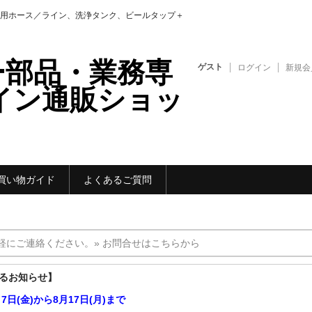
用ホース／ライン、洗浄タンク、ビールタップ＋
ー部品・業務専
ゲスト
ログイン
新規会
イン通販ショッ
買い物ガイド
よくあるご質問
軽にご連絡ください。» お問合せはこちらから
するお知らせ】
7日(金)から8月17日(月)まで