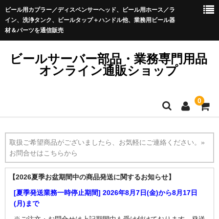
ビール用カプラー／ディスペンサーヘッド、ビール用ホース／ラ
イン、洗浄タンク、ビールタップ＋ハンドル他、業務用ビール器
材＆パーツを通信販売
ビールサーバー部品・業務専門用品
オンライン通販ショップ
0
ホーム
取扱ご希望商品がございましたら、お気軽にご連絡ください。»
商品カテゴリ一覧
お問合せはこちらから
お買い物ガイド
【2026夏季お盆期間中の商品発送に関するお知らせ】
よくあるご質問
[夏季発送業務一時停止期間] 2026年8月7日(金)から8月17日
(月)まで
※ご注文・お問合せは上記期間中も受け付けております。発送