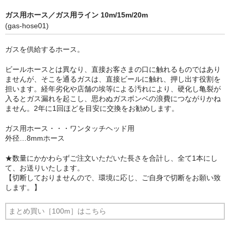
ガス用ホース／ガス用ライン 10m/15m/20m
(gas-hose01)
ガスを供給するホース。
ビールホースとは異なり、直接お客さまの口に触れるものではあり
ませんが、そこを通るガスは、直接ビールに触れ、押し出す役割を
担います。経年劣化や店舗の埃等による汚れにより、硬化し亀裂が
入るとガス漏れを起こし、思わぬガスボンベの浪費につながりかね
ません。2年に1回ほどを目安に交換をお勧めします。
ガス用ホース・・・ワンタッチヘッド用
外径…8mmホース
★数量にかかわらずご注文いただいた長さを合計し、全て1本にし
て、お送りいたします。
【切断しておりませんので、環境に応じ、ご自身で切断をお願い致
します。】
まとめ買い［100m］はこちら