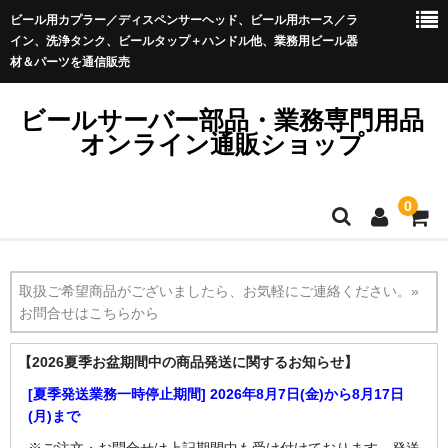
ビール用カプラー／ディスペンサーヘッド、ビール用ホース／ラ
イン、洗浄タンク、ビールタップ＋ハンドル他、業務用ビール器
材＆パーツを通信販売
ビールサーバー部品・業務専門用品
オンライン通販ショップ
0
ホーム
取扱ご希望商品がございましたら、お気軽にご連絡ください。»
商品カテゴリ一覧
お問合せはこちらから
お買い物ガイド
【2026夏季お盆期間中の商品発送に関するお知らせ】
よくあるご質問
[夏季発送業務一時停止期間] 2026年8月7日(金)から8月17日
(月)まで
※ご注文・お問合せは上記期間中も受け付けております。発送